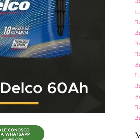
Ba
Lo
B
Ba
Ba
Ba
Ba
Lo
Ba
Ba
Ba
Ba
M