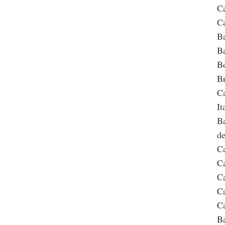
Ca
Ca
Ba
Ba
Bo
Br
Ca
It
Ba
de
Ca
Ca
Ca
Ca
Ca
Ba