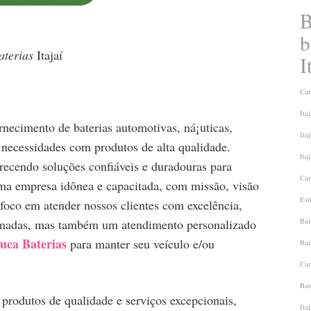
B
b
terias
Itajaí
I
Car
Itaj
rnecimento de baterias automotivas, ná¡uticas,
Itaj
s necessidades com produtos de alta qualidade.
Itaj
erecendo soluções confiáveis e duradouras para
Car
ma empresa idônea e capacitada, com missão, visão
Est
 foco em atender nossos clientes com excelência,
omadas, mas também um atendimento personalizado
Bai
uca Baterias
para manter seu veí­culo e/ou
Bai
Car
Bat
 produtos de qualidade e serviços excepcionais,
Itaj