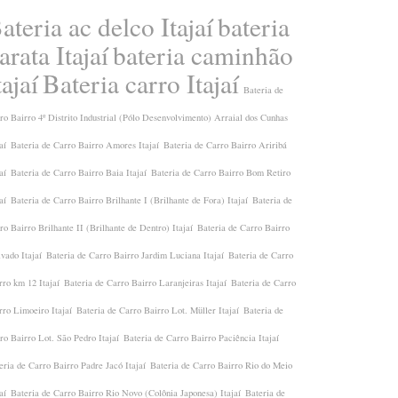
ateria ac delco Itajaí
bateria
arata Itajaí
bateria caminhão
tajaí
Bateria carro Itajaí
Bateria de
ro Bairro 4º Distrito Industrial (Pólo Desenvolvimento) Arraial dos Cunhas
aí
Bateria de Carro Bairro Amores Itajaí
Bateria de Carro Bairro Ariribá
aí
Bateria de Carro Bairro Baia Itajaí
Bateria de Carro Bairro Bom Retiro
aí
Bateria de Carro Bairro Brilhante I (Brilhante de Fora) Itajaí
Bateria de
ro Bairro Brilhante II (Brilhante de Dentro) Itajaí
Bateria de Carro Bairro
ivado Itajaí
Bateria de Carro Bairro Jardim Luciana Itajaí
Bateria de Carro
rro km 12 Itajaí
Bateria de Carro Bairro Laranjeiras Itajaí
Bateria de Carro
rro Limoeiro Itajaí
Bateria de Carro Bairro Lot. Müller Itajaí
Bateria de
ro Bairro Lot. São Pedro Itajaí
Bateria de Carro Bairro Paciência Itajaí
eria de Carro Bairro Padre Jacó Itajaí
Bateria de Carro Bairro Rio do Meio
aí
Bateria de Carro Bairro Rio Novo (Colônia Japonesa) Itajaí
Bateria de