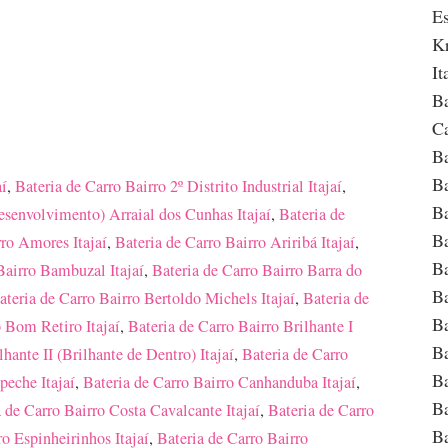
Es
Kr
It
Ba
Ca
Ba
Ba
aí
,
Bateria de Carro Bairro 2º Distrito Industrial Itajaí
,
Ba
Desenvolvimento) Arraial dos Cunhas Itajaí
,
Bateria de
Ba
rro Amores Itajaí
,
Bateria de Carro Bairro Ariribá Itajaí
,
Ba
Bairro Bambuzal Itajaí
,
Bateria de Carro Bairro Barra do
Ba
ateria de Carro Bairro Bertoldo Michels Itajaí
,
Bateria de
Ba
o Bom Retiro Itajaí
,
Bateria de Carro Bairro Brilhante I
Ba
lhante II (Brilhante de Dentro) Itajaí
,
Bateria de Carro
Ba
peche Itajaí
,
Bateria de Carro Bairro Canhanduba Itajaí
,
Ba
 de Carro Bairro Costa Cavalcante Itajaí
,
Bateria de Carro
Ba
ro Espinheirinhos Itajaí
,
Bateria de Carro Bairro