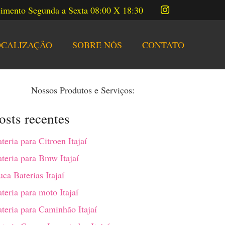
imento Segunda a Sexta 08:00 X 18:30
OCALIZAÇÃO
SOBRE NÓS
CONTATO
Nossos Produtos e Serviços:
osts recentes
teria para Citroen Itajaí
teria para Bmw Itajaí
ca Baterias Itajaí
teria para moto Itajaí
teria para Caminhão Itajaí