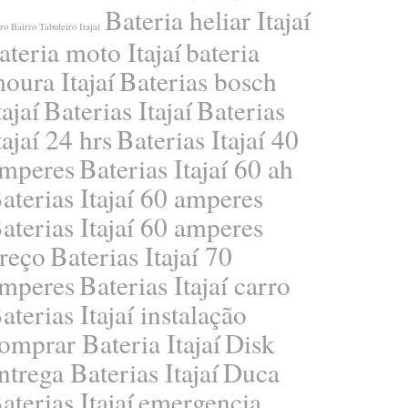
Bateria heliar Itajaí
ro Bairro Tabuleiro Itajaí
ateria moto Itajaí
bateria
oura Itajaí
Baterias bosch
tajaí
Baterias Itajaí
Baterias
tajaí 24 hrs
Baterias Itajaí 40
mperes
Baterias Itajaí 60 ah
aterias Itajaí 60 amperes
aterias Itajaí 60 amperes
reço
Baterias Itajaí 70
mperes
Baterias Itajaí carro
aterias Itajaí instalação
omprar Bateria Itajaí
Disk
ntrega Baterias Itajaí
Duca
aterias Itajaí
emergencia