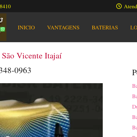
.8410
Atend
INICIO
VANTAGENS
BATERIAS
L
 São Vicente Itajaí
3348-0963
P
Ba
Ba
Du
Ba
Ba