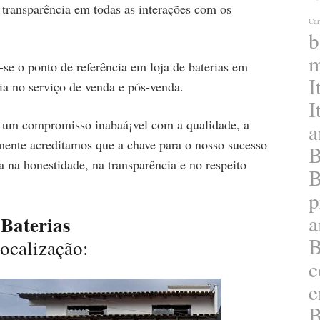
 transparência em todas as interações com os
Car
b
m
se o ponto de referência em loja de baterias em
I
cia no serviço de venda e pós-venda.
I
em um compromisso inabaá¡vel com a qualidade, a
a
amente acreditamos que a chave para o nosso sucesso
B
 na honestidade, na transparência e no respeito
B
p
a
Baterias
B
ocalização:
c
e
B