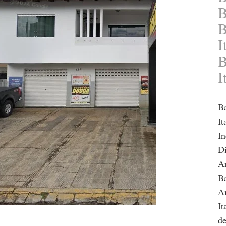
B
B
I
B
I
Ba
It
In
Di
Ar
Ba
Am
It
de