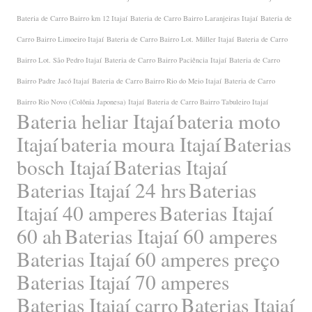
Bateria de Carro Bairro km 12 Itajaí
Bateria de Carro Bairro Laranjeiras Itajaí
Bateria de
Carro Bairro Limoeiro Itajaí
Bateria de Carro Bairro Lot. Müller Itajaí
Bateria de Carro
Bairro Lot. São Pedro Itajaí
Bateria de Carro Bairro Paciência Itajaí
Bateria de Carro
Bairro Padre Jacó Itajaí
Bateria de Carro Bairro Rio do Meio Itajaí
Bateria de Carro
Bairro Rio Novo (Colônia Japonesa) Itajaí
Bateria de Carro Bairro Tabuleiro Itajaí
Bateria heliar Itajaí
bateria moto
Itajaí
bateria moura Itajaí
Baterias
bosch Itajaí
Baterias Itajaí
Baterias Itajaí 24 hrs
Baterias
Itajaí 40 amperes
Baterias Itajaí
60 ah
Baterias Itajaí 60 amperes
Baterias Itajaí 60 amperes preço
Baterias Itajaí 70 amperes
Baterias Itajaí carro
Baterias Itajaí