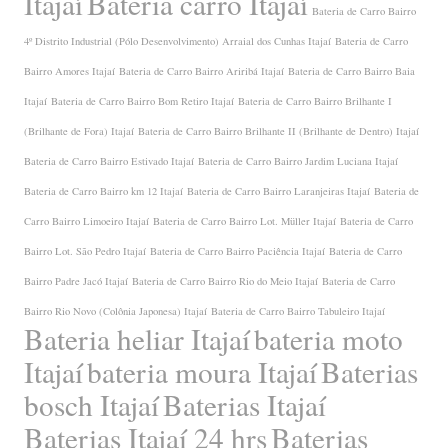
Itajaí
Bateria carro Itajaí
Bateria de Carro Bairro
4º Distrito Industrial (Pólo Desenvolvimento) Arraial dos Cunhas Itajaí
Bateria de Carro
Bairro Amores Itajaí
Bateria de Carro Bairro Ariribá Itajaí
Bateria de Carro Bairro Baia
Itajaí
Bateria de Carro Bairro Bom Retiro Itajaí
Bateria de Carro Bairro Brilhante I
(Brilhante de Fora) Itajaí
Bateria de Carro Bairro Brilhante II (Brilhante de Dentro) Itajaí
Bateria de Carro Bairro Estivado Itajaí
Bateria de Carro Bairro Jardim Luciana Itajaí
Bateria de Carro Bairro km 12 Itajaí
Bateria de Carro Bairro Laranjeiras Itajaí
Bateria de
Carro Bairro Limoeiro Itajaí
Bateria de Carro Bairro Lot. Müller Itajaí
Bateria de Carro
Bairro Lot. São Pedro Itajaí
Bateria de Carro Bairro Paciência Itajaí
Bateria de Carro
Bairro Padre Jacó Itajaí
Bateria de Carro Bairro Rio do Meio Itajaí
Bateria de Carro
Bairro Rio Novo (Colônia Japonesa) Itajaí
Bateria de Carro Bairro Tabuleiro Itajaí
Bateria heliar Itajaí
bateria moto
Itajaí
bateria moura Itajaí
Baterias
bosch Itajaí
Baterias Itajaí
Baterias Itajaí 24 hrs
Baterias