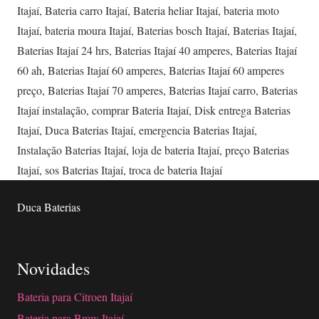
Itajaí
,
Bateria carro Itajaí
,
Bateria heliar Itajaí
,
bateria moto
Itajaí
,
bateria moura Itajaí
,
Baterias bosch Itajaí
,
Baterias Itajaí
,
Baterias Itajaí 24 hrs
,
Baterias Itajaí 40 amperes
,
Baterias Itajaí
60 ah
,
Baterias Itajaí 60 amperes
,
Baterias Itajaí 60 amperes
preço
,
Baterias Itajaí 70 amperes
,
Baterias Itajaí carro
,
Baterias
Itajaí instalação
,
comprar Bateria Itajaí
,
Disk entrega Baterias
Itajaí
,
Duca Baterias Itajaí
,
emergencia Baterias Itajaí
,
Instalação Baterias Itajaí
,
loja de bateria Itajaí
,
preço Baterias
Itajaí
,
sos Baterias Itajaí
,
troca de bateria Itajaí
Duca Baterias
Novidades
Bateria para Citroen Itajaí
Bateria para Bmw Itajaí