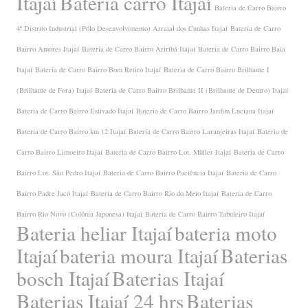
Itajaí
Bateria carro Itajaí
Bateria de Carro Bairro
4º Distrito Industrial (Pólo Desenvolvimento) Arraial dos Cunhas Itajaí
Bateria de Carro
Bairro Amores Itajaí
Bateria de Carro Bairro Ariribá Itajaí
Bateria de Carro Bairro Baia
Itajaí
Bateria de Carro Bairro Bom Retiro Itajaí
Bateria de Carro Bairro Brilhante I
(Brilhante de Fora) Itajaí
Bateria de Carro Bairro Brilhante II (Brilhante de Dentro) Itajaí
Bateria de Carro Bairro Estivado Itajaí
Bateria de Carro Bairro Jardim Luciana Itajaí
Bateria de Carro Bairro km 12 Itajaí
Bateria de Carro Bairro Laranjeiras Itajaí
Bateria de
Carro Bairro Limoeiro Itajaí
Bateria de Carro Bairro Lot. Müller Itajaí
Bateria de Carro
Bairro Lot. São Pedro Itajaí
Bateria de Carro Bairro Paciência Itajaí
Bateria de Carro
Bairro Padre Jacó Itajaí
Bateria de Carro Bairro Rio do Meio Itajaí
Bateria de Carro
Bairro Rio Novo (Colônia Japonesa) Itajaí
Bateria de Carro Bairro Tabuleiro Itajaí
Bateria heliar Itajaí
bateria moto
Itajaí
bateria moura Itajaí
Baterias
bosch Itajaí
Baterias Itajaí
Baterias Itajaí 24 hrs
Baterias