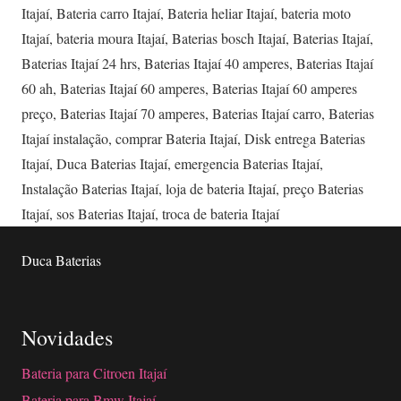
Itajaí
,
Bateria carro Itajaí
,
Bateria heliar Itajaí
,
bateria moto
Itajaí
,
bateria moura Itajaí
,
Baterias bosch Itajaí
,
Baterias Itajaí
,
Baterias Itajaí 24 hrs
,
Baterias Itajaí 40 amperes
,
Baterias Itajaí
60 ah
,
Baterias Itajaí 60 amperes
,
Baterias Itajaí 60 amperes
preço
,
Baterias Itajaí 70 amperes
,
Baterias Itajaí carro
,
Baterias
Itajaí instalação
,
comprar Bateria Itajaí
,
Disk entrega Baterias
Itajaí
,
Duca Baterias Itajaí
,
emergencia Baterias Itajaí
,
Instalação Baterias Itajaí
,
loja de bateria Itajaí
,
preço Baterias
Itajaí
,
sos Baterias Itajaí
,
troca de bateria Itajaí
Duca Baterias
Novidades
Bateria para Citroen Itajaí
Bateria para Bmw Itajaí